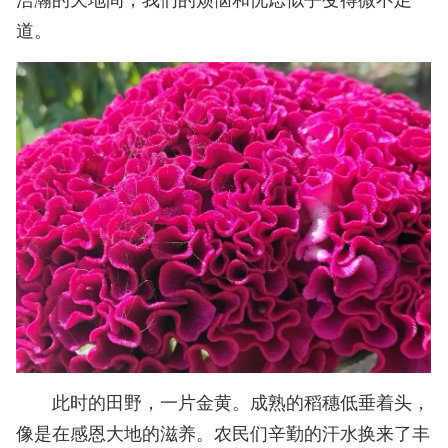
道。
此时的田野，一片金黄。成熟的稻穗低垂着头，
像是在感恩大地的滋养。农民们辛勤的汗水换来了丰