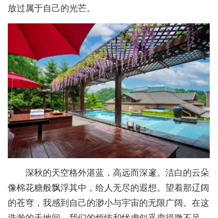
放过属于自己的光芒。
深秋的天空格外湛蓝，高远而深邃。洁白的云朵
像棉花糖般飘浮其中，给人无尽的遐想。望着那辽阔
的苍穹，我感到自己的渺小与宇宙的无限广阔。在这
浩瀚的天地间，我们的烦恼和忧虑似乎变得微不足