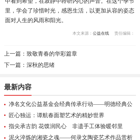
中看到希望，在寂静中聆听内心的声音。在这个季节
里，学会了珍惜时光，感恩生活，以更加从容的姿态
面对人生的风雨和阳光。
本文来源：
公益在线
责任编辑：
上一篇：
致敬青春的华彩篇章
下一篇：
深秋的思绪
最新内容
净名文化公益基金会经典传承行动——明德经典公
益读书社第四批主理人考核培训授牌仪式
匠心独运：谭航春面塑艺术的精妙世界
指尖承古韵 花馍润民心 非遗手工体验暖邻里
泥火淬炼的湘瓷之魂——何录文陶瓷艺术作品赏析