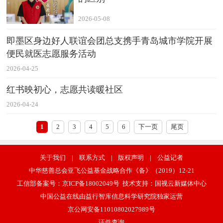
2026-05-08
即墨区身边好人联谊会团总支携手青岛城市学院开展
便民就医志愿服务活动
2026-04-25
红书映初心，志愿共读暖社区
2026-04-24
1
2
3
4
5
6
下一页
尾页
关于我们
|
联系方式
|
版权声明
|
公益记者
中华慈善总会亚飞公益基金战略合作《备》（2019）12-21
工信部备案号：
京ICP备18002049号
技术支持：
国视云新媒体中心
中国公益在线由益行智库信息科学研究院独家运营
京公网安备11010802027989号
证件查询