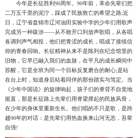
今年是长征胜利90周年。90年前，革命先辈们把
二万五千里的泥泞，踩成了民族救亡的希望之路;近
日，辽宁省盘锦市辽河油田实验中学的少年们用歌声
完成另一种跋涉——从不敢开口到放声歌唱，从各唱
各调到声气相投，他们把青涩的成长，唱成了接续信
仰的青春回响。长征精神从来不是陈列在纪念馆里的
旧物，它早已融入我们的血脉，在平凡的成长瞬间中
苏醒，它是全班为同一个目标反复磨合的耐心;是站
在台上时，知道身后站着同伴的那份踏实与笃定。当
《少年中国说》的旋律响起，孩子们的脊背不自觉地
挺直，那是长征路上先辈们用脊梁撑起的民族风骨，
在少年的身体里重新生长。他们唱的不只是歌，是跨
越90年的对话：是先辈们用热血换来山河无恙，吾辈
自强!