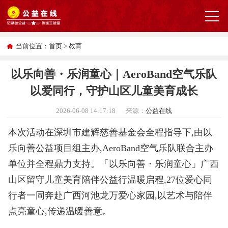
当前位置：
首页
>
教育
以乐向善・乐润童心｜AeroBand空气乐队
以爱同行，守护山区儿童美育成长
2026-06-08 14:17:18
来源：
公益在线
本次活动在深圳市建辉慈善基金会全程指导下,由以
乐向善公益项目组主办,AeroBand空气乐队联合主办
单位并全程鼎力支持。「以乐向善・乐润童心」广西
山区留守儿童美育陪伴公益行温暖启程,27位爱心同
行者一同奔赴广西河池龙万爱心家园,以艺术与陪伴
点亮童心,传递温暖善意。