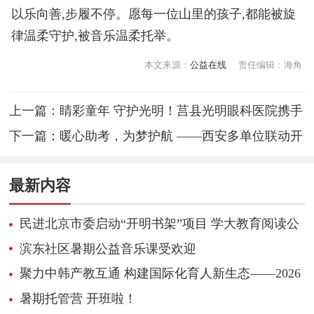
以乐向善,步履不停。愿每一位山里的孩子,都能被旋
律温柔守护,被音乐温柔托举。
本文来源：
公益在线
责任编辑：海角
上一篇：
睛彩童年 守护光明！莒县光明眼科医院携手
小记者共学护眼知识
下一篇：
暖心助考，为梦护航 ——西安多单位联动开
展高考志愿服务活动
最新内容
民进北京市委启动“开明书架”项目 学大教育阅读公
益迈向长效共享
滨东社区暑期公益音乐课受欢迎
聚力中韩产教互通 构建国际化育人新生态——2026
职业教育国际化创新合作大会顺利举办
暑期托管营 开班啦！