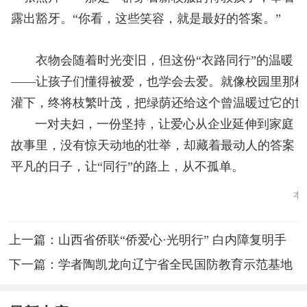
露出豁牙。“你看，这些笑容，就是最好的答案。”
衣物会随着时光变旧，但这份“衣路同行”的温暖，会
——让孩子们懂得被爱，也学会去爱。就像校园里那
灌下，终将枝繁叶茂，把绿荫还给这个曾温暖过它的
一对夫妇，一份坚持，让爱心从企业延伸到家庭，
故事里，没有惊天动地的壮举，却藏着最动人的答案
平凡的日子，让“同行”的路上，从不孤单。
本
上一篇：
山西省侨联“侨爱心·光明行” 白内障复明手
术公益捐赠项目持续开展
下一篇：
学者陶凯龙向辽宁省全民国防教育示范基地
徐恩惠红色教育基地捐献红色藏品