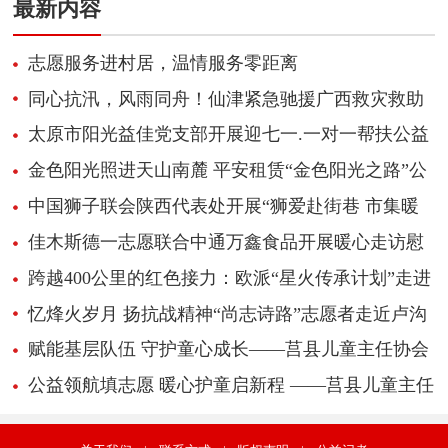
最新内容
志愿服务进村居，温情服务零距离
同心抗汛，风雨同舟！仙津紧急驰援广西救灾救助
太原市阳光益佳党支部开展迎七一.一对一帮扶公益
慰问活动
金色阳光照进天山南麓 平安租赁“金色阳光之路”公
益项目第十四站走进新疆阿克苏
中国狮子联会陕西代表处开展“狮爱赴街巷 市集暖
人心 ”公益活动
佳木斯德一志愿联合中通万鑫食品开展暖心走访慰
问
跨越400公里的红色接力：欧派“星火传承计划”走进
醴陵，党员带头捐款点亮爱心饭卡
忆烽火岁月 扬抗战精神“尚志诗路”志愿者走近卢沟
桥活动隆重举行
赋能基层队伍 守护童心成长——莒县儿童主任协会
开展“护佑成长”实务能力专项培训
公益领航填志愿 暖心护童启新程 ——莒县儿童主任
协会举办第二届困境儿童高考志愿填报