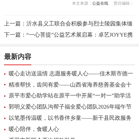
本文来源：
公益在线
责任编辑：
上一篇：
沂水县义工联合会积极参与烈士陵园集体缅
怀活动
下一篇：
“一心菩提”公益艺术展启幕：卓艺JOYYE携
手特殊艺术家手绘108只陶瓷花瓶，点亮先心病患
最新内容
儿“救心”希望
暖心走访送温情 志愿服务暖人心——佳木斯市德一
志愿服务总队开展困难群众慰问活动
精准帮扶，齿间有爱——山西省海养慈善基金会十
二台牙科设备捐赠纪实
原平市爱心助学站在原平一中开展“一对一”助学活
动
郭明义爱心团队沟帮子福全爱心团队2026年端午节
走访慰问困难群体
以笔墨传温暖，以书香伴乡童——新干县民政服务
站开展爱心助学捐赠活动
暖心陪伴，食暖人心