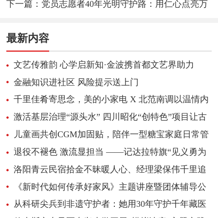
化创新路径
下一篇：
党员志愿者40年光明守护路：用仁心点亮万
家灯火
最新内容
文艺传雅韵 心学启新知·金波携首都文艺界助力
《心学感悟录》新书推广
金融知识进社区 风险提示送上门
千里佳肴寄思念，美的小家电 X 北范南调以温情内
容引爆超1700万播放
激活基层治理“源头水” 四川昭化“创特色”项目让古
城民俗“活”起来
儿童画共创CGM加固贴，陪伴一型糖宝家庭日常管
理
退役不褪色 激流显担当 ——记达拉特旗“见义勇为
先进个人”边志峰
洛阳青云民宿拾金不昧暖人心、经理梁保伟千里追
还失物获赞
《新时代如何传承好家风》主题讲座暨团体辅导公
益活动
从科研尖兵到非遗守护者：她用30年守护千年藏医