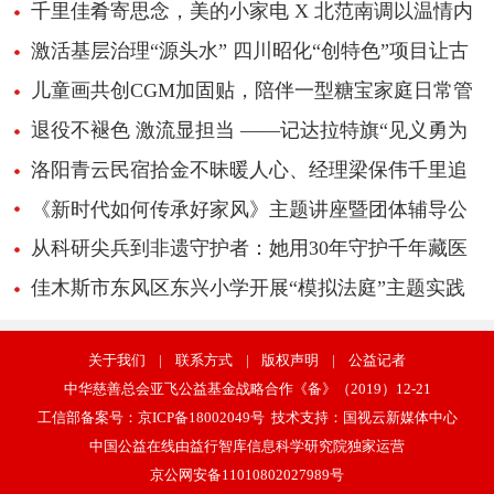
千里佳肴寄思念，美的小家电 X 北范南调以温情内
容引爆超1700万播放
激活基层治理“源头水” 四川昭化“创特色”项目让古
城民俗“活”起来
儿童画共创CGM加固贴，陪伴一型糖宝家庭日常管
理
退役不褪色 激流显担当 ——记达拉特旗“见义勇为
先进个人”边志峰
洛阳青云民宿拾金不昧暖人心、经理梁保伟千里追
还失物获赞
《新时代如何传承好家风》主题讲座暨团体辅导公
益活动
从科研尖兵到非遗守护者：她用30年守护千年藏医
学传承
佳木斯市东风区东兴小学开展“模拟法庭”主题实践
活动
关于我们
|
联系方式
|
版权声明
|
公益记者
中华慈善总会亚飞公益基金战略合作《备》（2019）12-21
工信部备案号：
京ICP备18002049号
技术支持：
国视云新媒体中心
中国公益在线由益行智库信息科学研究院独家运营
京公网安备11010802027989号