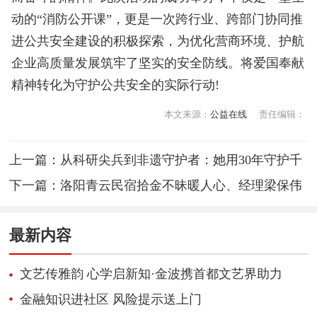
动的“消防公开课”，更是一次跨行业、跨部门协同推
进公共安全建设的积极探索，为优化营商环境、护航
企业高质量发展筑牢了坚实的安全防线。将爱国奉献
精神转化为守护公共安全的实际行动!
本文来源：
公益在线
责任编辑：
上一篇：
从科研尖兵到非遗守护者：她用30年守护千
年藏医学传承
下一篇：
洛阳青云民宿拾金不昧暖人心、经理梁保伟
千里追还失物获赞
最新内容
文艺传雅韵 心学启新知·金波携首都文艺界助力
《心学感悟录》新书推广
金融知识进社区 风险提示送上门