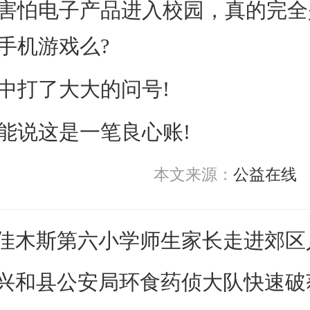
怕电子产品进入校园，真的完全
手机游戏么?
打了大大的问号!
说这是一笔良心账!
本文来源：
公益在线
佳木斯第六小学师生家长走进郊区
普法”
兴和县公安局环食药侦大队快速破