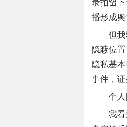
录拍留下
播形成舆
但我弱
隐蔽位置
隐私基本
事件，证
个人隐
我看到