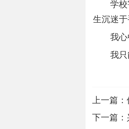
学校害
生沉迷于
我心中
我只能
上一篇：
院“学法 
下一篇：