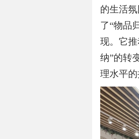
的生活氛
了“物品
现。它推
纳”的转
理水平的