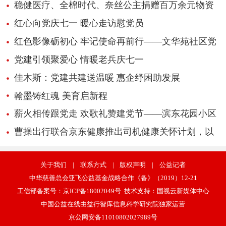
稳健医疗、全棉时代、奈丝公主捐赠百万余元物资
驰援广西
红心向党庆七一 暖心走访慰党员
红色影像砺初心 牢记使命再前行——文华苑社区党
委“七一”观影活动
党建引领聚爱心 情暖老兵庆七一
佳木斯：党建共建送温暖 惠企纾困助发展
翰墨铸红魂 美育启新程
薪火相传跟党走 欢歌礼赞建党节——滨东花园小区
举办庆七一文艺汇演活动
曹操出行联合京东健康推出司机健康关怀计划，以
数字化服务护航城市摆渡人
关于我们
|
联系方式
|
版权声明
|
公益记者
中华慈善总会亚飞公益基金战略合作《备》（2019）12-21
工信部备案号：
京ICP备18002049号
技术支持：
国视云新媒体中心
中国公益在线由益行智库信息科学研究院独家运营
京公网安备11010802027989号