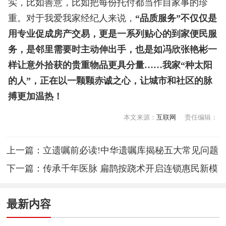
实，比如善意，比如把每份托付都当作自家事的珍
重。对于我爱我家经纪人来说，
“品质服务”不仅仅是
用专业促成房产交易，更是一系列贴心的到家便民服
务，是邻里需要时主动伸出手，也是如冯欣张艳彬一
样让意外拾获的贵重物品更具分量……我家“种太阳
的人”，正在以一颗颗赤诚之心，让城市和社区的脉
搏更加温热！
本文来源：
互联网
责任编辑：
上一篇：
立遗嘱前必读!中华遗嘱库揭秘五大常见问题
下一篇：
传承千年医脉 扁鹊按跷术开启连锁惠民新模
式
最新内容