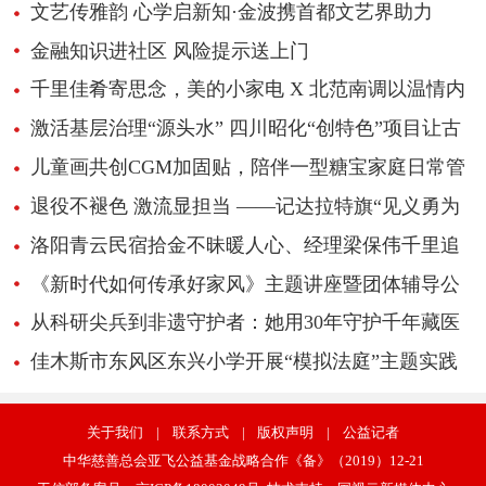
文艺传雅韵 心学启新知·金波携首都文艺界助力
《心学感悟录》新书推广
金融知识进社区 风险提示送上门
千里佳肴寄思念，美的小家电 X 北范南调以温情内
容引爆超1700万播放
激活基层治理“源头水” 四川昭化“创特色”项目让古
城民俗“活”起来
儿童画共创CGM加固贴，陪伴一型糖宝家庭日常管
理
退役不褪色 激流显担当 ——记达拉特旗“见义勇为
先进个人”边志峰
洛阳青云民宿拾金不昧暖人心、经理梁保伟千里追
还失物获赞
《新时代如何传承好家风》主题讲座暨团体辅导公
益活动
从科研尖兵到非遗守护者：她用30年守护千年藏医
学传承
佳木斯市东风区东兴小学开展“模拟法庭”主题实践
活动
关于我们
|
联系方式
|
版权声明
|
公益记者
中华慈善总会亚飞公益基金战略合作《备》（2019）12-21