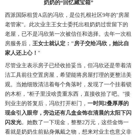
奶奶的“回忆藏宝箱”
西派国际租赁A店的冯欣，是位扎根社区9年的"房屋
老管家"。此次业主王女士委托出租奶奶过世留下的
老屋，已不是冯欣第一次被信任和选择。去年一次租
房服务后，
王女士就认定："房子交给冯欣，她比自
家人还上心！
"
尽管业主表示房子已经收拾妥当，但冯欣还是带着清
洁工具前往空置房屋，希望能将房屋打理的更整洁美
观。当她细致清洁着每个角落时，发现了一个挂着锁
的木柜，"柜子里没啥贵重东西，直接收拾了吧。"接
到业主的答复后，冯欣打开柜门，
一时间2叠厚厚的
现金引入眼帘，旁边还有几盒金饰在清晨的太阳下闪
闪发光
。她数了一下现金，整整2万元，这些金饰一
看就是奶奶生前贴身佩戴之物，想来对业主也意义非