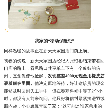
我家的“移动保险柜”
同样温暖的故事正在新天天家园店门前上演。
初春的傍晚，新天天家园店经纪人张艳彬结束带看回
门店的路上，看见路口共享单车下有一个鼓鼓的信
封，直觉促使他捡起，
发现整整4000元现金用橡皮筋
裹着躺在里面。
他决定原地等待，好让这珍贵的现金
能够及时回到失主手中，但在春寒料峭中等了2个小
时，都没有人前来询问。他只好将信封紧紧揣进羽绒
服内袋，小心翼翼带回了家："这可能是谁家急用的